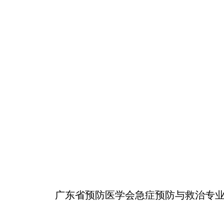
广东省预防医学会
急症
预防
与
救治
专