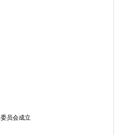
业
委
员
会成立