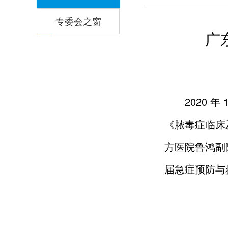
专委会之窗
广
2020 
《脓毒症临床
方医院鲁鸿副
届急症预防与