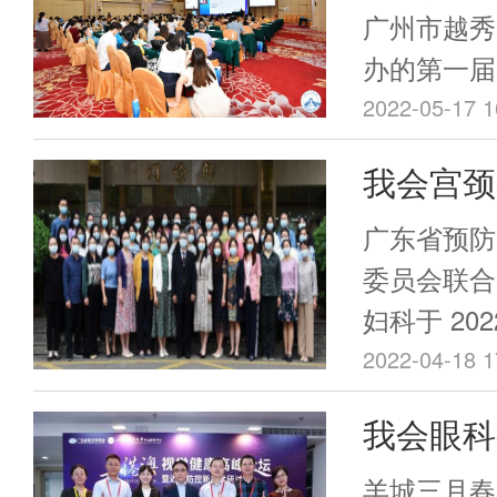
法和测序及
动，包括广
屏障——
广州市越秀
化使用现有
院、中山大
办的第一届
社区预防
探究更快速
总医院人民
展高峰论坛
2022-05-17 1
一届基层
及测序方法
医院在内的
疫情防控政
息的分子流
展高峰论
我会宫颈
与。
以“线上和
原体检测、
主办的宫
了16名在
广东省预防
展，为应对
知名度的专
会在广州
委员会联合
持，促进新
现场吸引了
妇科于 202
及新材料/
学者到现场
宫颈癌防治
2022-04-18 1
相关产业和
播吸引了5
宫颈癌放射
掌握和数据
我会眼科
在线观课。
防癌，展开
对新发流行
合、预防接
会|202
羊城三月春