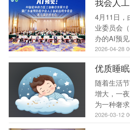
我会人工
三届学术
4月11日
开
业委员会（
办的AI预
力医工智融
2026-04-28 0
三届学术年
优质睡眠
次大会以“
我会睡眠
合发展”为
随着生活节
讨人工智能
治专委会
增大，一夜
创新路径，
为一种奢求
诊活动即
展新蓝图。
不仅是第二
2026-03-12 0
悄悄透支您