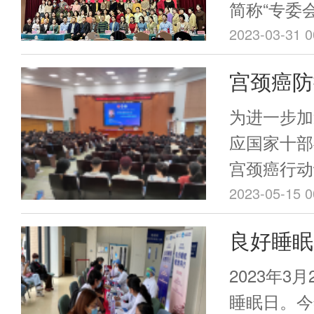
医护人员、
东省预防医
简称“专委
学、微生物
子流行病专
三医院（以
2023-03-31 0
参会。
称“专委会
合主办，丰
宫颈癌防
颈病变规范
科普活动
八期精品培
为进一步加
功举办。培
应国家十部
镜检查技术
宫颈癌行动计
治，促进基
的通知》的
2023-05-15 0
平。培训班
宫颈癌防治
良好睡眠
享、面对面
称“专委会
快掌握阴道
2023
三医院肇庆
2023年3
颈疾病的规
制药工程学
圆满结束
睡眠日。今