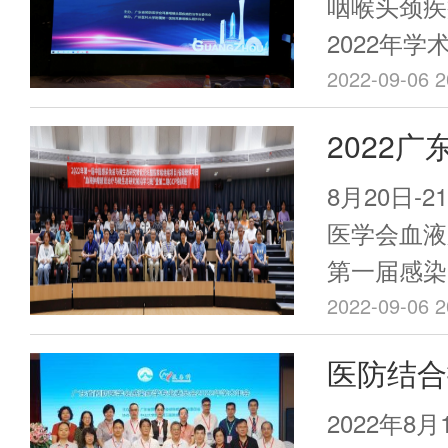
2022
咽喉头颈疾
空前！
2022年
普大赛在
在广州顺利
2022-09-06 2
2022
液肿瘤防
8月20日-
一届感染
医学会血液
第一届感染
转化论坛
论坛在深圳
2022-09-06 2
下”方式同
医防结合
东省预防医
携发展—
委员会、湖
2022年8