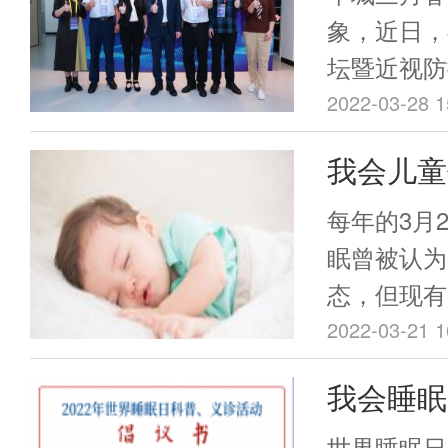
我省医疗卫
展等各领域
高峰论坛
象，近日，
和社区健康
坛暨近视防
研讨会顺
充分的交流
顺利召开。
2022-03-28 1
学学会、广
我会儿童
中山大学中
主任发起
觉科学创新
每年的3月
采用线上会
眠日——
眠曾被认为
形式，共设
态，但现有
吗？
40余位眼
程中其实大
2022-03-21 1
等领域知名
态，而这种
我会睡眠
觉健康与近
育都至关重
探讨视觉健
治专委会发
世界睡眠日