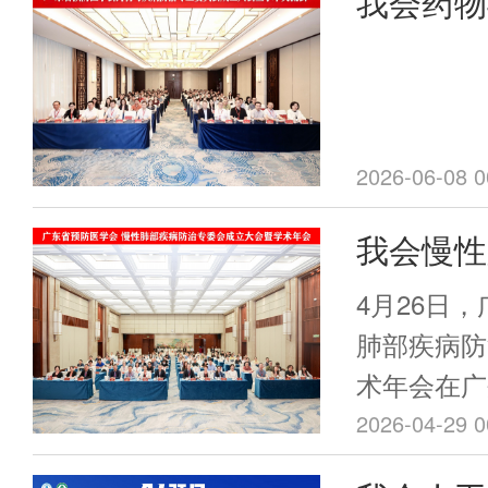
我会药物
睡眠医学领
员会成立
障碍及其相
影响、疾病
顺利召开
多学科交流
2026-06-08 0
我会慢性
会成立大
4月26日
州隆重举
肺部疾病防
术年会在广
2026-04-29 0