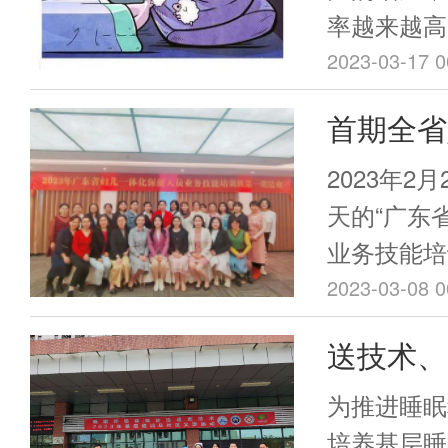
率越来越高
义诊
睡不醒，已
2023-03-17 0
要睡眠问题
首期全省
相关健康问
员业务技
量关乎人的
2023年2月
眠质量可以
天的“广东
病。如何科
业务技能培
卫生，识别
培训由我会
2023-03-08 0
应具备的健
（以下简称
送技术、
是自己的健
市妇女儿童
睡眠健康。
睡眠障碍
儿童保健中
为推进睡眠
践相结合的
层
培养基层睡