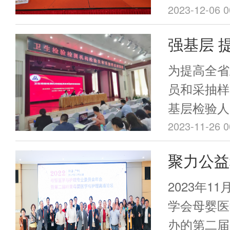
成、暨南大
布会由广东
2023-12-06 0
参加会议，
政策专业委
强基层 
余名委员共
病预防控制
学会健康医
委会顺利
防医学会、
为提高全省
（以下简称
广东省职业
和采抽样
员和采抽样
学、广州市
基层检验人
市疾病预防
训的需求，2
2023-11-26 0
余名专家学
广东省预防
聚力公益
发布会由广
员会在广州
生政策专业
康 ——母婴医学与护理专
和采抽样员
2023年1
大学马文军
学术部部长
业委员会
学会母婴医
启序幕。
员罗建波主
办的第二届
母婴医学