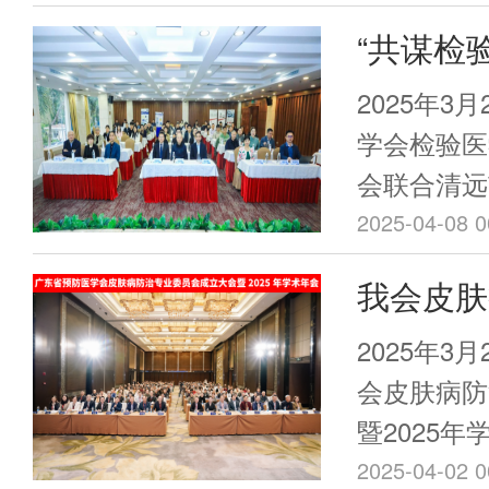
“共谋检
粤北”凝
2025年3
创新研讨
学会检验医
会联合清远
主办，广州
2025-04-08 0
院、广州医
我会皮肤
（清远市人
成立大会
与感染检验
2025年3
远市丁香花
会顺利召
会皮肤病防
会议采用线
暨2025
召开，我会
2025-04-02 0