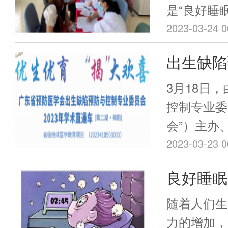
医务人员的
HPV疫苗
是“良好睡
图书馆学术
民众睡眠健
2023-03-24 0
眠科学，普
出生缺陷
眠障碍与相
2023
（以下简称
3月18日
含主委单位
顺利举办
控制专业委
委员单位（
会”）主办
人民医院、
办的 “20
2023-03-23 0
控制中心、
与控制学术
良好睡眠
医院、东莞
办。
个单位积极
眠障碍与
随着人们生
诊及科普活
委员会2
力的增加，