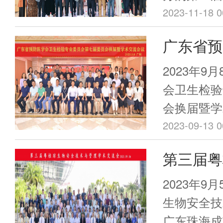
谦、秘书长
决赛正式拉
2023-11-18 0
届岭南母
雄参加培训
的精英选手
场决赛及
广东省预
各地卫生检
的形式演绎
关爱健康
术人员参加
专业委员
2023年9
届暨学术
会卫生检验
会换届暨学
利召开！
召开。专委
2023-09-13 0
东省疾病预
第三届粤
罗建波、广
与管理学
副会长、广
2023年9
技师李雪谦
海成功举
生物安全技
大学公共卫
广东珠海成