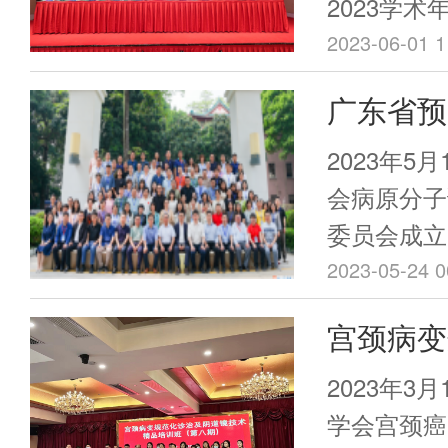
中心党委书
2023学
阶培训班
名委员参加
预防控制中
力进阶培训
2023-06-01 1
医院感染
癌防治专业
领导专家出
院感染与抗
术会议圆
广东省预
委会”）的
地区儿童保
广州隆重举
专业领域的
诊断与分
染控制专业
2023年5
委会”）主
会成立了
会病原分子
医院承办。
委员会成立
势下医院感
开。广东省
2023-05-24 0
院感染管理
明、广东省
宫颈病变
扣国际国内
陈亮等领导
沿。会议吸
镜技术精
全省各地的
2023年3
染控制专兼
员和专家现
期）成功
学会宫颈癌