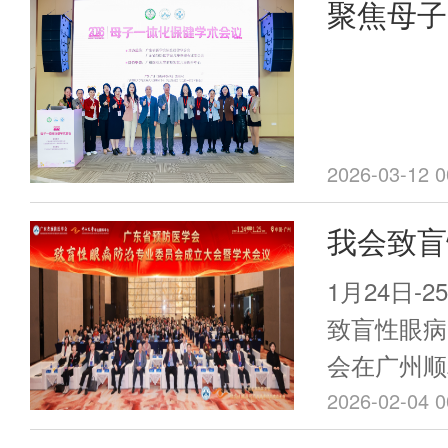
聚焦母子
健康，甚至
母婴健康
省预防医
委员会母
2026-03-12 0
会议顺利
我会致盲
员会成立
1月24日-
办
致盲性眼病
会在广州顺
明、广东省
2026-02-04 0
免疫规划处