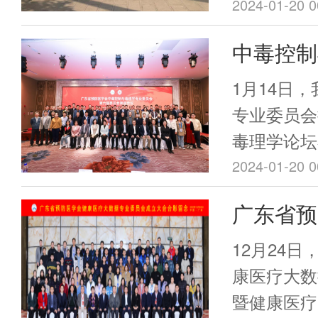
心负责人胡
顺利举办。
2024-01-20 0
现场，会议
任委员胡丹
中毒控制
领域知名专
化保健中心
化保健相关
会换届大
威信县，现
1月14日
讨，内容精
院母子一体
理学论坛
专业委员会
一体化保健
母子一体化
毒理学论坛
与当地医疗
吴圣明、中
2024-01-20 0
分享，面向
业卫生与中
广东省预
家义诊活动
东省职业病
习交流，义
大数据专
谦、副院长
12月24
余人。
仙纪念医院
暨健康医
康医疗大数
科大学附属
暨健康医疗
圆满召开