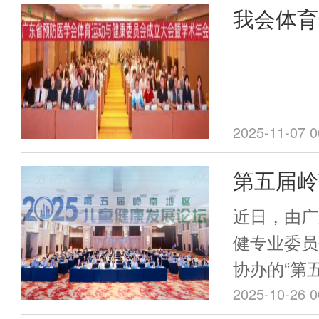
我会体育
员会成立
广州顺利
2025-11-07 0
第五届岭
展交流会
近日，由广
健专业委员
协办的“第
发展论坛”
2025-10-26 0