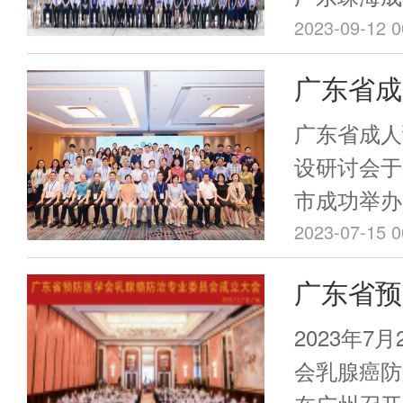
州市疾病预
预防医学会
2023-09-12 0
等领导、专
专业委员会
广东省成
省各地的9
再发传染病
下的形式参
范化建设
防医学会卫
广东省成人
专业委员会
主办，珠海
设研讨会于2
疾病预防控
市成功举办
预防医学会
2023-07-15 0
会主办，暨
广东省预
卫生学院协
治专业委
务副会长/
2023年7
梁晓峰、广
召开！
会乳腺癌防
圣明、广东