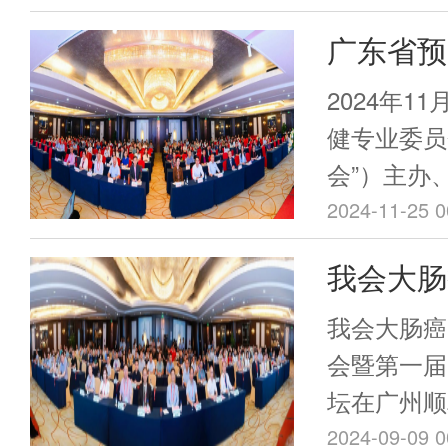
方医科大学
广东省预
专家陈永锋
专委会第
纪念医院曾
2024年1
席会议，来
发展论坛
健专业委员
见证了广东
会”）主办
治专业委员
女儿童医疗
2024-11-25 0
会”）的诞
儿童健康发
我会大肠
开。
成立大会
我会大肠癌
道早癌防
会暨第一届
坛在广州顺
会长姚志彬
2024-09-09 0