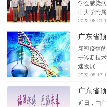
生态专委会
会感染病
学会感染病
微生态专委
山大学附属
2022
性疾病临床
广东省预防
2022-08-21 1
第三人民医
员会（以下
广东省预
院、武汉亚
学术年会在
自全国各地
诊断与分
疫情防控要
新冠疫情的
大咖和专家
线下联合举
会正式获
子诊断技术
为推进血液
速发展。一
免疫和微生
测序技术、
2022-08-17 1
贡献力量，
迭代；另一
广东省预
疫学融合发
关病原检测
预防与控
数据分析能
近日，由广