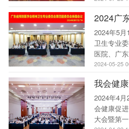
早诊早治，
会长、专委
2024
健康，推动
方医科大学
神卫生专
主委等领导
2024年5
参加了换届
员会换届
卫生专业委
病预防与控
医院、广东
利召开
员会的产生
广东省预防
2024-05-25 0
员会第四届
我会健康
年会在广州
员会成立
副主席马光
2024年4
副会长于瑞
促进与教
会健康促进
院纪委书记
大会暨第一
会议顺利
来自全国各