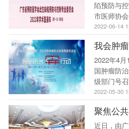
要求。 基
2022
陷预防与控
学会病原分
市医师协会
顺利举办
业委员会由
海市人民医
2022-06-14 1
主任技师陆
东省预防医
我会肿瘤
批筹建！专
制专业委员会
动员省内外
| “我为
车”在珠海
2022年4
诊断和分子
在有效预防
肿瘤防治
国肿瘤防治
相关产业公
我省出生人
级部门号召
分子诊断和
名学员参会
癌意识，广
2022-05-30 1
交流共享的
治专委会以
聚焦公共
术会议、开
动”为主题
训，探讨现
彩学术盛
次宣传周活动
近日，由广