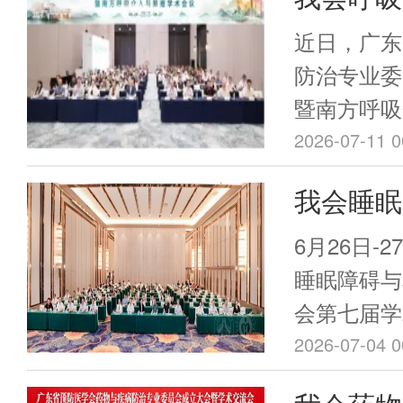
2026
近日，广东
吸介入与
防治专业委
暨南方呼吸
州召开
广州举行。
2026-07-11 0
呼吸介入、
我会睡眠
治相关领域
治专业委
员代表，通
6月26日-
告、病例解
会成功举
睡眠障碍与
集规范化、
会第七届学
的高水平区
开。本届年
2026-07-04 0
促进睡眠健