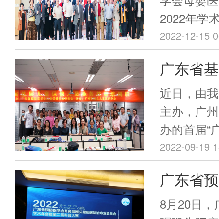
岭南母婴
2022年
坛顺利召
婴医学与护
2022-12-15 0
召开。本次
广东省基
会母婴医学
务技能培
办，会议期
近日，由我
理专委会全
主办，广州
届岭南母婴
办的首届“
及颁奖仪式
员业务技能
2022-09-19 1
式举行，参
儿童医疗中
广东省预
众多母婴医
学者、母婴
头颈疾病
8月20日
直播的浏览