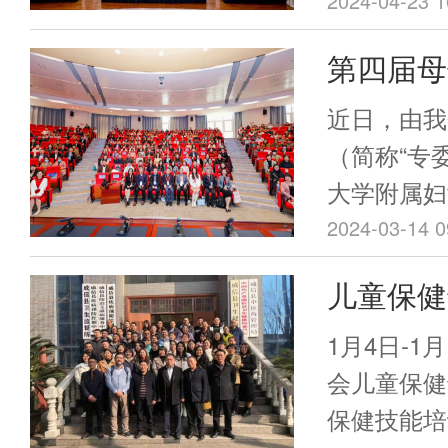
量发展学术
2024-04-23 1
们400余
幼保健院召
第四届母
省预防医学
成员、副主
第四届委员
会议圆满
医学会会长
近日，由我
卫生管理学
（简称“专
专家出席现
大学附属妇
300多名
称“妇儿中
2024-03-14 0
东省预防医
一体化保健
儿童保健
业委员会（
城院区召开
诞生。
保健技能
东省卫健委
1月4日-1
妇儿中心韦
诊活动圆
会儿童保健
委员、妇儿
保健技能培