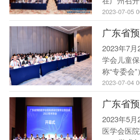
在广州召开
家张永慧等
东省人民医
2023-07-05 0
议，会议由
教授、广东
广东省预
卫生政策专
前军教授、
南大学基础
专委会华
病防治中心
2023年7
授马文军主
医科大学附
论坛顺利
学会儿童保
任李洪胜教
称“专委会
状腺乳腺疾
童医疗中心
2023-07-04 0
授、中山大
接种论坛在
广东省预
院副院长黄
医学会会长
院乳腺外科
控制专业
张永慧、广
2023年5
医院影像科
院长韦建瑞
年会暨医
医学会医院
出席现场，