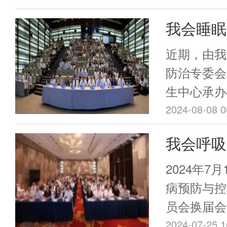
长吴圣明、
我会睡眠
分会候任主
治专业委
委员周平红
近期，由我
平、中山大
会成功举
防治专委会
长汪健平、
生中心承办
出席现场，
睡眠障碍与
2024-08-08 0
委员参加，
会第五届学
我会呼吸
医学会大肠
功举办。会
下简称“专
委员会第
眠，促进慢
2024年7
睡眠障碍的
议暨第十
病预防与控
致的慢病负
员会换届会
顺利召开
交流和探讨
论坛在广州
2024-07-25 1