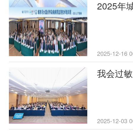
2025
出席会议，
病病原监
家学者齐聚
预防医学会
东珠海成
员会（以下
立。
2025-12-16 0
我会过敏
委员会2
利举办
2025-12-03 0