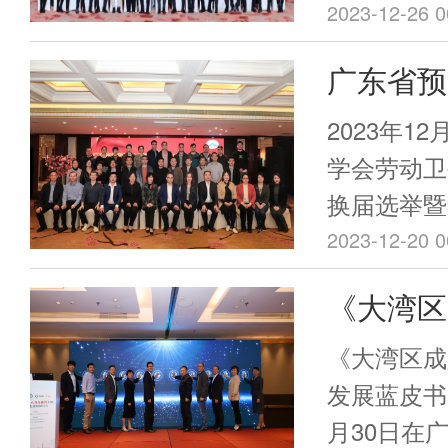
100余名
顺利举办。
2023-12-26 0
科技大学副
广东省预
预防控制中
与职业病
会长吴圣明
2023年1
会规划发展
举暨学术
学会劳动卫
江、北京大
换届选举暨
思延、浙江
召开，来自
2023-12-20 0
吴息凤、华
业病防治机
《大湾区
公共卫生学
70多名委
大学公共卫
高质量发
参会。
《大湾区成
医科大学公
布
发展蓝皮书》
南方医科大
月30日在